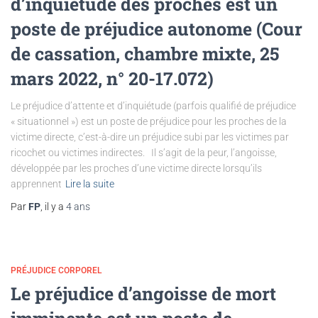
d’inquiétude des proches est un
poste de préjudice autonome (Cour
de cassation, chambre mixte, 25
mars 2022, n° 20-17.072)
Le préjudice d’attente et d’inquiétude (parfois qualifié de préjudice
« situationnel ») est un poste de préjudice pour les proches de la
victime directe, c’est-à-dire un préjudice subi par les victimes par
ricochet ou victimes indirectes. Il s’agit de la peur, l’angoisse,
développée par les proches d’une victime directe lorsqu’ils
apprennent
Lire la suite
Par
FP
, il y a
4 ans
PRÉJUDICE CORPOREL
Le préjudice d’angoisse de mort