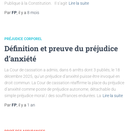
Publique à la Constitution. Il s’agit
Lire la suite
Par
FP
, il y a
8 mois
PRÉJUDICE CORPOREL
Définition et preuve du préjudice
d’anxiété
La Cour de cassation a admis, dans 6 arrêts dont 3 publiés, le 18
décembre 2025, qu’un préjudice d’anxiété puisse être invoqué en
droit commun. La Cour de cassation réaffirme la place du préjudice
d’anxiété comme poste de préjudice autonome, détachable du
simple préjudice moral / des souffrances endurées. La
Lire la suite
Par
FP
, il y a
1 an