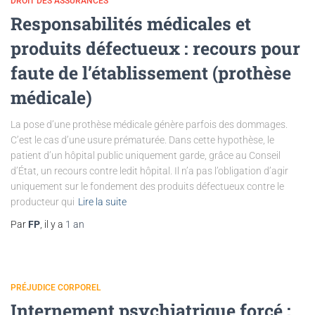
DROIT DES ASSURANCES
Responsabilités médicales et
produits défectueux : recours pour
faute de l’établissement (prothèse
médicale)
La pose d’une prothèse médicale génère parfois des dommages.
C’est le cas d’une usure prématurée. Dans cette hypothèse, le
patient d’un hôpital public uniquement garde, grâce au Conseil
d’État, un recours contre ledit hôpital. Il n’a pas l’obligation d’agir
uniquement sur le fondement des produits défectueux contre le
producteur qui
Lire la suite
Par
FP
, il y a
1 an
PRÉJUDICE CORPOREL
Internement psychiatrique forcé :