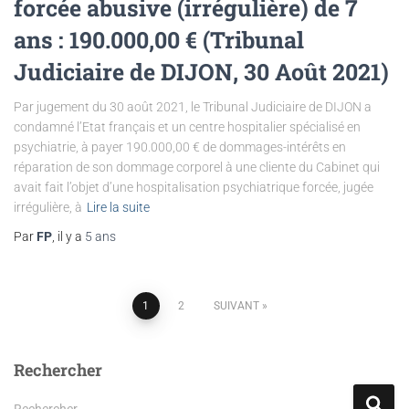
forcée abusive (irrégulière) de 7
ans : 190.000,00 € (Tribunal
Judiciaire de DIJON, 30 Août 2021)
Par jugement du 30 août 2021, le Tribunal Judiciaire de DIJON a
condamné l’Etat français et un centre hospitalier spécialisé en
psychiatrie, à payer 190.000,00 € de dommages-intérêts en
réparation de son dommage corporel à une cliente du Cabinet qui
avait fait l’objet d’une hospitalisation psychiatrique forcée, jugée
irrégulière, à
Lire la suite
Par
FP
, il y a
5 ans
Pagination
1
2
SUIVANT
des
Rechercher
publications
R