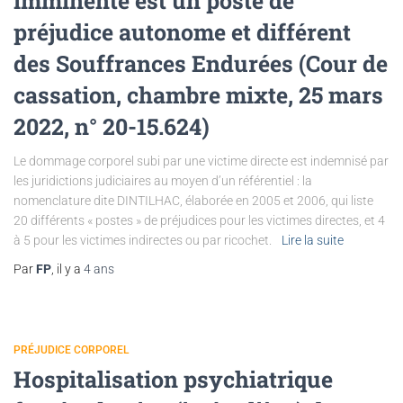
imminente est un poste de
préjudice autonome et différent
des Souffrances Endurées (Cour de
cassation, chambre mixte, 25 mars
2022, n° 20-15.624)
Le dommage corporel subi par une victime directe est indemnisé par
les juridictions judiciaires au moyen d’un référentiel : la
nomenclature dite DINTILHAC, élaborée en 2005 et 2006, qui liste
20 différents « postes » de préjudices pour les victimes directes, et 4
à 5 pour les victimes indirectes ou par ricochet.
Lire la suite
Par
FP
, il y a
4 ans
PRÉJUDICE CORPOREL
Hospitalisation psychiatrique