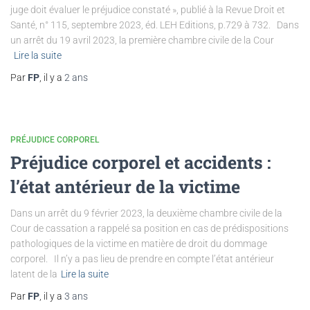
juge doit évaluer le préjudice constaté », publié à la Revue Droit et
Santé, n° 115, septembre 2023, éd. LEH Editions, p.729 à 732. Dans
un arrêt du 19 avril 2023, la première chambre civile de la Cour
Lire la suite
Par
FP
, il y a
2 ans
PRÉJUDICE CORPOREL
Préjudice corporel et accidents :
l’état antérieur de la victime
Dans un arrêt du 9 février 2023, la deuxième chambre civile de la
Cour de cassation a rappelé sa position en cas de prédispositions
pathologiques de la victime en matière de droit du dommage
corporel. Il n’y a pas lieu de prendre en compte l’état antérieur
latent de la
Lire la suite
Par
FP
, il y a
3 ans