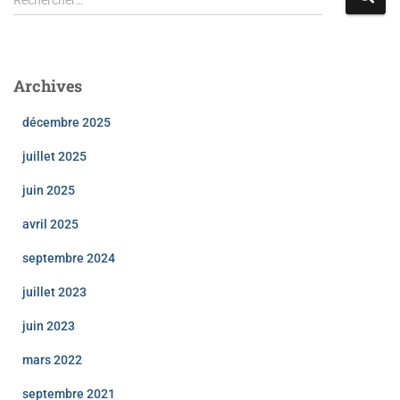
Rechercher…
e
c
h
e
Archives
r
c
décembre 2025
h
e
juillet 2025
r
juin 2025
:
avril 2025
septembre 2024
juillet 2023
juin 2023
mars 2022
septembre 2021