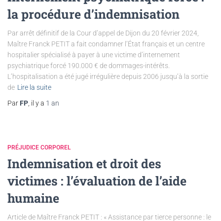
la procédure d’indemnisation
Par arrêt définitif de la Cour d’appel de Dijon du 20 février 2024,
Maître Franck PETIT a fait condamner l’État français et un centre
hospitalier spécialisé à payer à une victime d’internement
psychiatrique forcé 190.000 € de dommages-intérêts.
L’hospitalisation a été jugé irrégulière depuis 2006 jusqu’à la sortie
de
Lire la suite
Par
FP
, il y a
1 an
PRÉJUDICE CORPOREL
Indemnisation et droit des
victimes : l’évaluation de l’aide
humaine
Article de Maître Franck PETIT : « Assistance par tierce personne : le