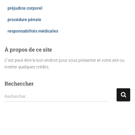
préjudice corporel
procédure pénale
responsabilités médicales
À propos de ce site
C’est peut-être le bon endroit pour vous présenter et votre site ou
insérer quelques crédits.
Rechercher
R
Rechercher…
e
c
h
e
r
c