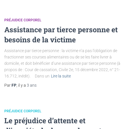
PRÉJUDICE CORPOREL
Assistance par tierce personne et
besoins de la victime
Assistance par tierce personne : la victime n’a pas l’obligation de
fractionner ses courses alimentaires ou de se les faire livrer à
domicile, et doit bénéficier d’une assistance par tierce personne (à
propos de : Cour de cassation, Civile 2e, 15 décembre 2022, n° 21-
16.712, inédit). Dans un
Lire la suite
Par
FP
, il y a
3 ans
PRÉJUDICE CORPOREL
Le préjudice d’attente et