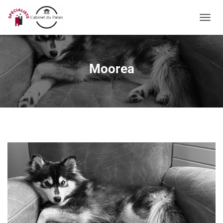
OUVRI
Moorea