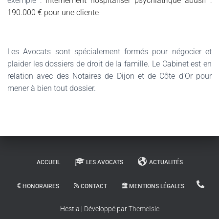
exemple :
Internement hospitaliser psychiatrique abusif :
190.000 € pour une cliente
Les Avocats sont spécialement formés pour négocier et
plaider les dossiers de droit de la famille.
Le Cabinet est en
relation avec des Notaires de Dijon et de Côte d’Or pour
mener à bien tout dossier.
ACCUEIL
LES AVOCATS
ACTUALITÉS
HONORAIRES
CONTACT
MENTIONS LÉGALES
Hestia | Développé par
ThemeIsle